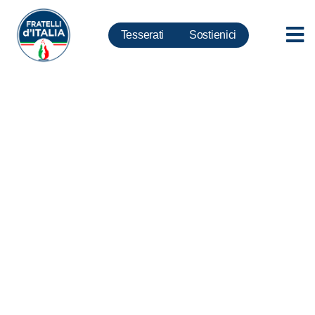
Tesserati
Sostienici
Made in Italy: europee cruciali
per difendere manifattura
italiana