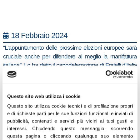
18 Febbraio 2024
“L’appuntamento delle prossime elezioni europee sarà
cruciale anche per difendere al meglio la manifattura
italiana”. Lo ha detto il capodelegazione di Fratelli d’Italia
al Parlamento europeo, Carlo Fidanza,
accompagnando il Ministro per le Imprese e il Made in
Italy Adolfo Urso durante l’inaugurazione di Micam-Mipel
Questo sito web utilizza i cookie
2024.
Questo sito utilizza cookie tecnici e di profilazione propri
“Il doppio shock dato dalla pandemia e dalle guerre ha
e di richieste parti per le sue funzioni funzionali e inviati di
aumentato la necessità di accorciare le filiere e rendere
pubblicità, contenuti e servizi più vicini ai tuoi gusti e
l’Europa più autonoma. È questa anche la strada per
interessi.
Chiudendo questo messaggio, scorrendo
difendere la qualità delle nostre produzioni e la nostra
questa pagina o cliccando qualunque suo elemento