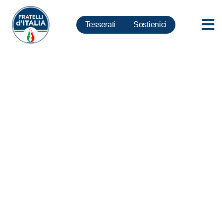
Tesserati
Sostienici
Mafia, Maxiblitz. Varchi:
Liquidità per imprese o sarà
regalo a cosche