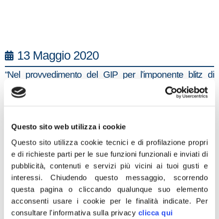
13 Maggio 2020
“Nel provvedimento del GIP per l’imponente blitz di
Palermo che ha portato all’arresto di 91 persone, viene
cristallizzato quel rischio che Fratelli d’Italia denuncia
dall’inizio di questa emergenza: in una città come
Questo sito web utilizza i cookie
Palermo, dove le attività commerciali rappresentano
gran parte del tessuto economico, il blocco delle attività
Questo sito utilizza cookie tecnici e di profilazione propri
e di richieste parti per le sue funzioni funzionali e inviati di
e la mancanza di liquidità per le imprese, si traduce in
pubblicità, contenuti e servizi più vicini ai tuoi gusti e
una ghiotta occasione per le cosche pronte a riciclare i
interessi.
Chiudendo questo messaggio, scorrendo
propri soldi tramite usura, riciclaggio, intestazione fittizia o
questa pagina o cliccando qualunque suo elemento
addirittura appropriandosi delle aziende in danno dei
acconsenti usare i cookie per le finalità indicate.
Per
titolari stremati dalla situazione odierna. Il Governo deve
consultare l'informativa sulla privacy
clicca qui