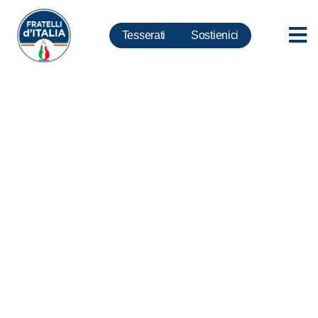
Tesserati
Sostienici
Mafie, sabato 9 giugno a
Rossano(CS) manifestazione
conclusiva progetto “la mafia
uccide, il silenzio pure”