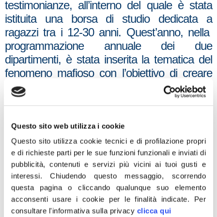
testimonianze, all’interno del quale è stata
istituita una borsa di studio dedicata a
ragazzi tra i 12-30 anni. Quest’anno, nella
programmazione annuale dei due
dipartimenti, è stata inserita la tematica del
fenomeno mafioso con l’obiettivo di creare
nei ragazzi la consapevolezza della cultura
dell’illegalità, facendo maturare in loro il
senso di giustizia e di legalità. A conclusione
del progetto, i ragazzi hanno svolto lavori
Questo sito web utilizza i cookie
individuali o di gruppo, partecipando alla
Questo sito utilizza cookie tecnici e di profilazione propri
borsa di studio dedicata al coraggio di Lea
e di richieste parti per le sue funzioni funzionali e inviati di
pubblicità, contenuti e servizi più vicini ai tuoi gusti e
Garofalo, testimone di giustizia, uccisa e
interessi.
Chiudendo questo messaggio, scorrendo
sciolta poi nell’acido.
questa pagina o cliccando qualunque suo elemento
acconsenti usare i cookie per le finalità indicate.
Per
Durante l’evento avremo modo di ascoltare
consultare l'informativa sulla privacy
clicca qui
l’emozionante testimonianza di Marisa