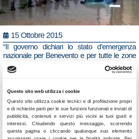
15 Ottobre 2015
“Il governo dichiari lo stato d’emergenza
nazionale per Benevento e per tutte le zone
della Campania e del sud colpite in queste
ore dal maltempo”. È quanto dichiara
Edmondo Cirielli, deputato di Fratelli d’Italia-
Alleanza Nazionale.
Questo sito web utilizza i cookie
Questo sito utilizza cookie tecnici e di profilazione propri
“E’ necessario garantire gli aiuti necessari
e di richieste parti per le sue funzioni funzionali e inviati di
alle popolazioni e bisogna farlo subito –
pubblicità, contenuti e servizi più vicini ai tuoi gusti e
sottolinea Cirielli – La solidarietà e la
interessi.
Chiudendo questo messaggio, scorrendo
vicinanza alle comunità colpite non siano
questa pagina o cliccando qualunque suo elemento
solo formali. Mi unisco all’appello di Fratelli
acconsenti usare i cookie per le finalità indicate.
Per