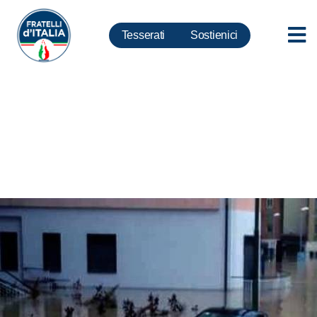
Tesserati
Sostienici
Maltempo; Benevento, Cirielli:
Governo dichiari stato
d’emergenza nazionale