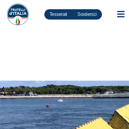
Tesserati
Sostienici
Maltempo, Rampelli:
indispensabile manutenzione
territorio e opere