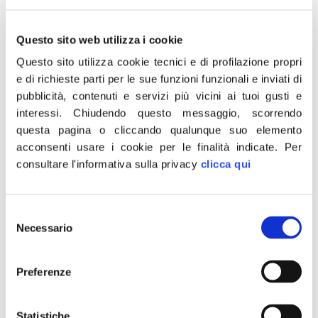
chiamati a passare dalla siccità alle alluvioni in pochi
giorni.
Questo sito web utilizza i cookie
Adesso è il tempo della solidarietà nei confronti della
Questo sito utilizza cookie tecnici e di profilazione propri
popolazioni, dell’emergenza e degli aiuti che il governo
e di richieste parti per le sue funzioni funzionali e inviati di
Meloni non farà mancare. Il ministro Musumeci sta
pubblicità, contenuti e servizi più vicini ai tuoi gusti e
prendendo i necessari provvedimenti”.
interessi.
Chiudendo questo messaggio, scorrendo
È quanto ha dichiarato il vicepresidente della Camera
questa pagina o cliccando qualunque suo elemento
dei deputati Fabio Rampelli di Fratelli d’Italia
acconsenti usare i cookie per le finalità indicate.
Per
consultare l'informativa sulla privacy
clicca qui
intervenendo su la7 a Tagadà.
Sul ddl autonomia con le relative ricostruzioni stampa
che avrebbero indicato resistenze da Fratelli d’Italia,
Selezione
Rampelli ha respinto le accuse: “Fratelli d’Italia non ha
Necessario
del
mai usato le manine, le nostre mani sono sempre ben in
consenso
evidenza. Da parte nostra nessun pregiudizio sul
Preferenze
processo federativo che deve andare avanti insieme al
rafforzamento delle istituzioni centrali, con l’elezione
Statistiche