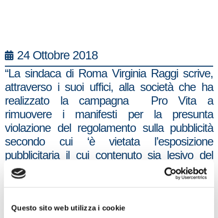
24 Ottobre 2018
“La sindaca di Roma Virginia Raggi scrive,
attraverso i suoi uffici, alla società che ha
realizzato la campagna Pro Vita a
rimuovere i manifesti per la presunta
violazione del regolamento sulla pubblicità
secondo cui ‘è vietata l’esposizione
pubblicitaria il cui contenuto sia lesivo del
rispetto delle libertà individuali, dei diritti
civili…’. Non ci risulta che nell’ordinamento
italiano siano state normate le cosiddette
libertà individuali di due omosessuali ad
Questo sito web utilizza i cookie