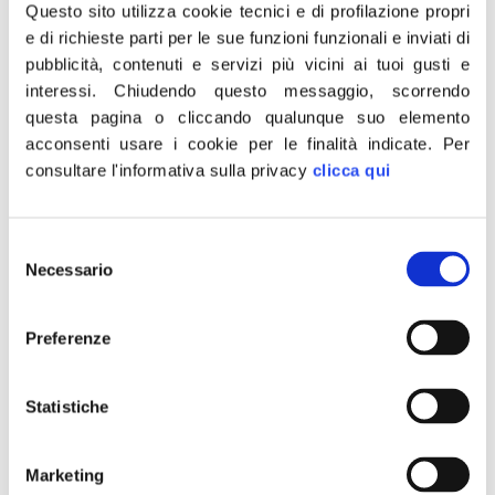
avere figli o a procurarseli attraverso il
Questo sito utilizza cookie tecnici e di profilazione propri
contratto commerciale che prevede l’affitto
e di richieste parti per le sue funzioni funzionali e inviati di
pubblicità, contenuti e servizi più vicini ai tuoi gusti e
dell’utero di una donna. Modalità, quella sì,
interessi.
Chiudendo questo messaggio, scorrendo
lesiva della dignità femminile e vietata in
questa pagina o cliccando qualunque suo elemento
Italia. L’assurdità è che si richiama la società
acconsenti usare i cookie per le finalità indicate.
Per
al rispetto del regolamento comunale che
consultare l'informativa sulla privacy
clicca qui
però, in quanto tale, deve rispettare le leggi e
non certo gli orientamenti ideologici del
Selezione
sindaco di turno. In questo caso chi agisce in
Necessario
del
contrasto con la Costituzione italiana
consenso
perseguendo libere opinioni politiche che non
Preferenze
condivide e dà per assodato il diritto, non
riconosciuto dalle nostre norme, di prendere
Statistiche
un utero in locazione, commette due reati.
Chiederemo conto di questo comportamento
al ministro della Famiglia con
Marketing