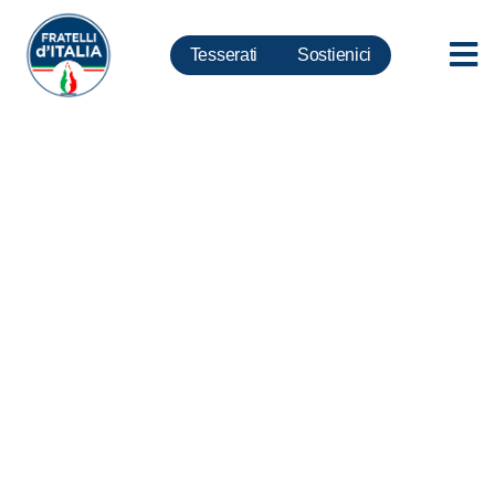
Tesserati
Sostienici
Manifesti pro life, Rampelli:
Raggi diffida la società a
rimuovere i manifesti