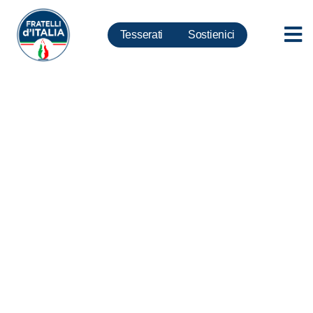
Tesserati
Sostienici
Manovra, Augello: da Meloni
grande attenzione per Roma
Capitale