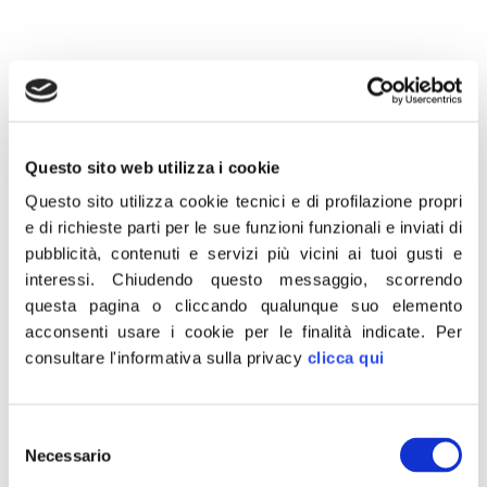
30 Novembre 2022
“L’inserimento dei fondi in manovra per la Metro C è il
Questo sito web utilizza i cookie
segno tangibile dell’attenzione che il governo presieduto
Questo sito utilizza cookie tecnici e di profilazione propri
da Giorgia Meloni ha per Roma”.
e di richieste parti per le sue funzioni funzionali e inviati di
pubblicità, contenuti e servizi più vicini ai tuoi gusti e
Lo dichiara il senatore di Fratelli d’Italia Andrea Augello.
interessi.
Chiudendo questo messaggio, scorrendo
“2,2 miliardi per il completamento dell’opera – sottolinea
questa pagina o cliccando qualunque suo elemento
Augello – che testimoniano quanto sia alto l’interesse
acconsenti usare i cookie per le finalità indicate.
Per
dell’esecutivo per le sorti della Capitale, in un momento
consultare l'informativa sulla privacy
clicca qui
in cui il reperimento dei fondi non è cosa facile”.
“Adesso – conclude Augello – Roma può guardare con
Selezione
più ottimismo al suo futuro infrastrutturale, di cui la Metro
Necessario
del
C rappresenta un tassello di primo piano”.
consenso