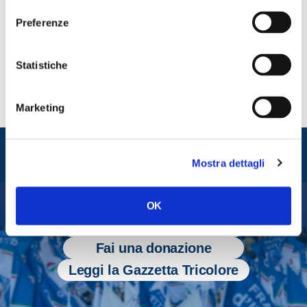
Preferenze
CONDIVIDI
Statistiche
Marketing
Entra nel mondo di
Fratelli d'Italia
Mostra dettagli
OK
Tesserati
Fai una donazione
Leggi la Gazzetta Tricolore