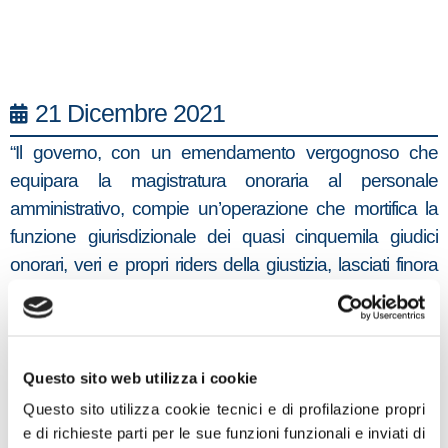
21 Dicembre 2021
“Il governo, con un emendamento vergognoso che
equipara la magistratura onoraria al personale
amministrativo, compie un’operazione che mortifica la
funzione giurisdizionale dei quasi cinquemila giudici
onorari, veri e propri riders della giustizia, lasciati finora
senza alcun tipo di tutela. Eppure il governo sa
benissimo che senza il loro apporto la giustizia in Italia
semplicemente si fermerebbe. Inaccettabile, inoltre, la
pretesa di sottoporre ad un esame di ammissione
Questo sito web utilizza i cookie
magistrati onorari che esercitano la loro funzione da 10,
Questo sito utilizza cookie tecnici e di profilazione propri
15 o 20 anni. Incostituzionale, infine, la norma che
e di richieste parti per le sue funzioni funzionali e inviati di