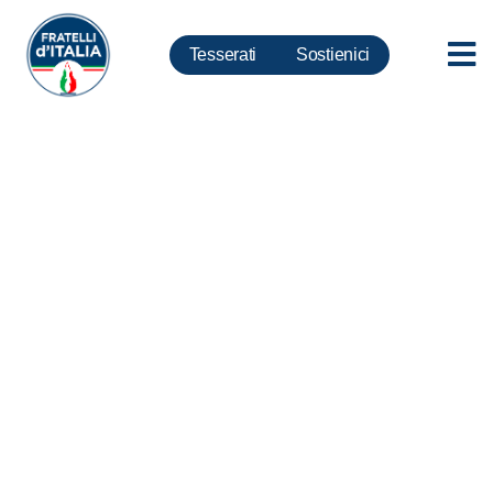
Tesserati
Sostienici
Manovra, Balboni: Governo
mortifica la Magistratura
onoraria