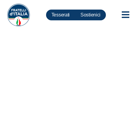
Tesserati
Sostienici
Manovra, Berrino: 5stelle
dimenticano cosa hanno votato
sul reddito di cittadinanza