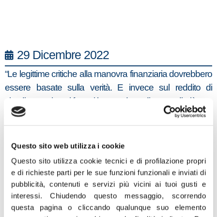
29 Dicembre 2022
“Le legittime critiche alla manovra finanziaria dovrebbero
essere basate sulla verità. E invece sul reddito di
cittadinanza i suoi fautori hanno detto di tutto e di più, ma
purtroppo poche verità. È vero, infatti, che questo
Governo vuole modificarlo, non cancellarlo. Diminuire lo
stanziamento non significa sopprimerlo. Chi lo afferma
Questo sito web utilizza i cookie
vuole cavalcare o, ancora peggio, soffiare sul disagio
Questo sito utilizza cookie tecnici e di profilazione propri
sociale per suscitare dissenso e speriamo non altro”. Lo
e di richieste parti per le sue funzioni funzionali e inviati di
afferma il capogruppo di Fratelli d’Italia in commissione
pubblicità, contenuti e servizi più vicini ai tuoi gusti e
Giustizia del Senato Giovanni Berrino. Il quale si
interessi.
Chiudendo questo messaggio, scorrendo
questa pagina o cliccando qualunque suo elemento
domanda: “Come fanno i 5Stelle a sostenere che noi,