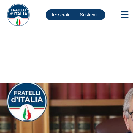
Tesserati
Sostienici
Manovra, Foti: pilastri sono
famiglia, imprese, sanità e
pensioni