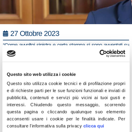
27 Ottobre 2023
“Come avvoltoi sinistra e certa stampa si sono avventati su
anticipazioni di bozze e bozzette sulla legge di bilancio per
costruirci i loro castelli di fake news e storielle da bar con
cornetto e cappuccino. E poi puntualmente smentite
Questo sito web utilizza i cookie
La verità è una sola: sarà una manovra realista, nel rispetto
Questo sito utilizza cookie tecnici e di profilazione propri
dei parametri europei, che terrà conto delle eccezionali
e di richieste parti per le sue funzioni funzionali e inviati di
tensioni in atto in ambito internazionale, dell’impatto fatale e
pubblicità, contenuti e servizi più vicini ai tuoi gusti e
delle conseguenze dell’aumento dei tassi di interesse della
interessi.
Chiudendo questo messaggio, scorrendo
Bce. Nonostante una situazione così delicata, la legge di
questa pagina o cliccando qualunque suo elemento
acconsenti usare i cookie per le finalità indicate.
Per
bilancio del governo Meloni mantiene saldi i propri pilastri:
consultare l'informativa sulla privacy
clicca qui
famiglie, imprese, sanità e pensioni. Metterà, tra gli altri, 10