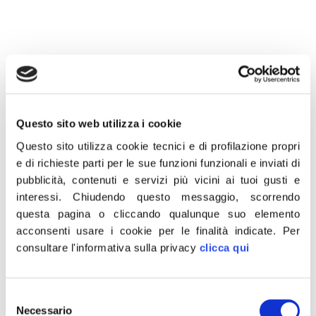
2 Novembre 2019
“Latte, acqua in bottiglia, saponi, shampoo, detersivi,
Questo sito web utilizza i cookie
verdura in busta, bibite, merendine, prodotti
farmaceutici, carne e pesce confezionati e qualsiasi
Questo sito utilizza cookie tecnici e di profilazione propri
e di richieste parti per le sue funzioni funzionali e inviati di
altro genere che contiene plastica tetrapak o polistirolo
pubblicità, contenuti e servizi più vicini ai tuoi gusti e
sarà tassato. Praticamente quelli che sono nati per
interessi.
Chiudendo questo messaggio, scorrendo
non aumentare l’IVA l’hanno aumentata dandole un
questa pagina o cliccando qualunque suo elemento
nome diverso. Che senso ha tassare oggi la plastica
acconsenti usare i cookie per le finalità indicate.
Per
monouso quando sarà messa al bando in tutta la UE
consultare l'informativa sulla privacy
clicca qui
dal 2021, se non quello di fare cassa sulla pelle di
aziende e cittadini italiani?”.
Selezione
Necessario
del
È quanto ha scritto su Facebook il presidente di