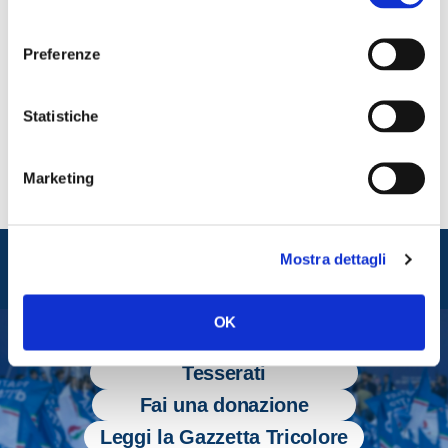
consenso
Fratelli d’Italia, Giorgia Meloni.
Preferenze
CONDIVIDI
Statistiche
Marketing
Entra nel mondo di
Mostra dettagli
Fratelli d'Italia
OK
Tesserati
Fai una donazione
Leggi la Gazzetta Tricolore