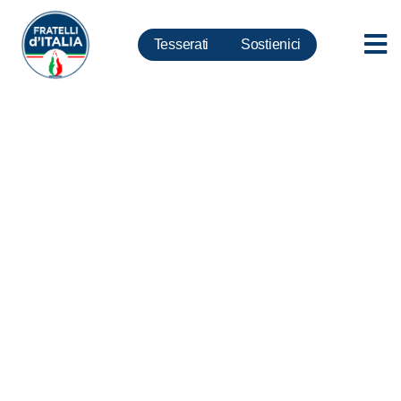
Tesserati
Sostienici
Manovra, Meloni: Con tassa su
plastica monouso Governo fa
cassa su aziende e cittadini
italiani