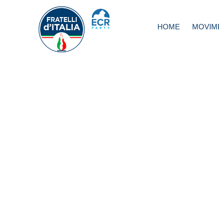
HOME
MOVIM
Manovra, Rotelli:
Misure concrete 
gettano le basi pe
futuro