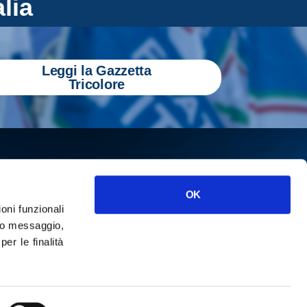
alia
Leggi la Gazzetta
Tricolore
OK
ioni funzionali
o messaggio,
r le finalità
ISCRIVITI