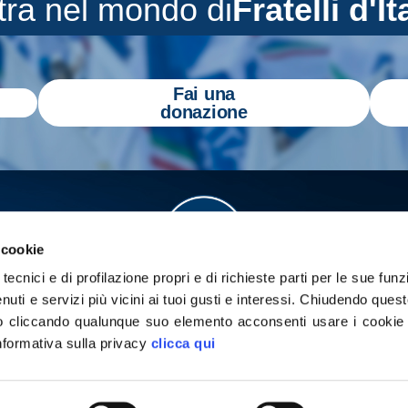
tra nel mondo di
Fratelli d'It
Fai una
donazione
 cookie
tecnici e di profilazione propri e di richieste parti per le sue funz
enuti e servizi più vicini ai tuoi gusti e interessi.
Chiudendo quest
 cliccando qualunque suo elemento acconsenti usare i cookie pe
informativa sulla privacy
clicca qui
a
Gazzetta Tricolore
per tenerti aggiornato