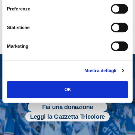
Preferenze
CONDIVIDI
Statistiche
Marketing
Entra nel mondo di
Fratelli d'Italia
Mostra dettagli
OK
Tesserati
Fai una donazione
Leggi la Gazzetta Tricolore