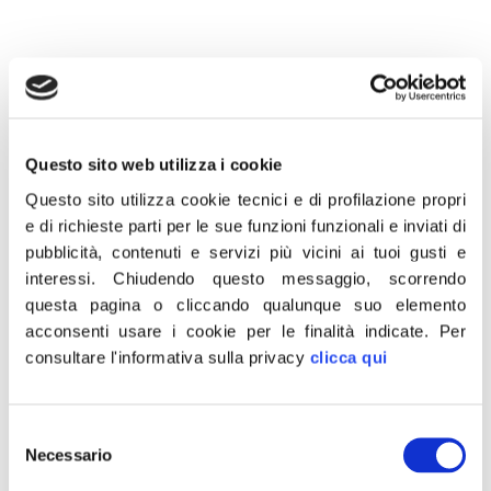
28 Dicembre 2021
“Nonostante tre ore di lavoro nella
Questo sito web utilizza i cookie
Commissione Bilancio, ancora non si vede
Questo sito utilizza cookie tecnici e di profilazione propri
l’ombra del Ministro dell’Economia e delle
e di richieste parti per le sue funzioni funzionali e inviati di
Finanze, come invece previsto dall’articolo
pubblicità, contenuti e servizi più vicini ai tuoi gusti e
interessi.
Chiudendo questo messaggio, scorrendo
120 comma 8 del regolamento.
questa pagina o cliccando qualunque suo elemento
Evidentemente il ministro Franco non vuol
acconsenti usare i cookie per le finalità indicate.
Per
pagare dazio. In questo modo però la
consultare l'informativa sulla privacy
clicca qui
maggioranza del Parlamento viene
esautorata da un governo che la snobba”.
Selezione
Lo dichiara Marco Silvestroni, deputato di Fratelli d’Italia.
Necessario
del
consenso