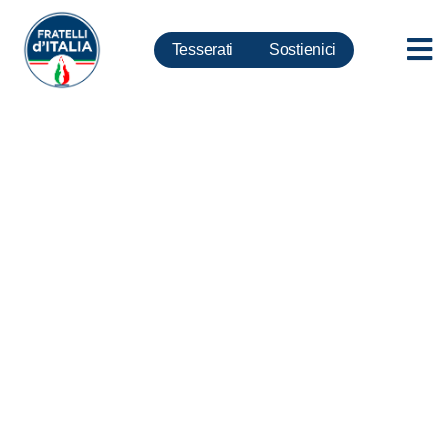
Tesserati
Sostienici
Manovra, Silvestroni: Ministro
Franco non vuole pagare dazio