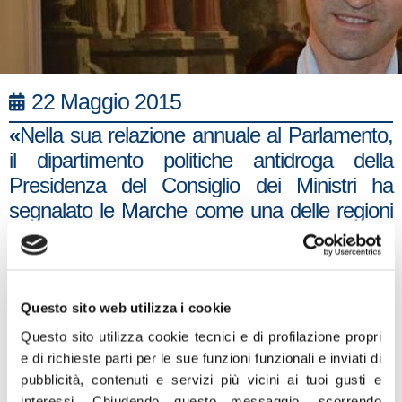
22 Maggio 2015
«
Nella sua relazione annuale al Parlamento,
il dipartimento politiche antidroga della
Presidenza del Consiglio dei Ministri ha
segnalato le Marche come una delle regioni
dove è più alto l’uso di sostanze
stupefacenti, in particolare di eroina e
cocaina. Sempre alle Marche, nel 2014,
spetta uno dei più alti tassi di mortalità per
Questo sito web utilizza i cookie
overdose in Italia. Intanto nei giovani (15-19
Questo sito utilizza cookie tecnici e di profilazione propri
anni) il consumo di cannabis e di altre
e di richieste parti per le sue funzioni funzionali e inviati di
pubblicità, contenuti e servizi più vicini ai tuoi gusti e
sostanze stimolanti è aumentato sia nel
interessi.
Chiudendo questo messaggio, scorrendo