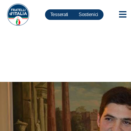
Tesserati
Sostienici
Marche, Acquaroli: Riforma
sanitaria seria contro fenomeno
droga