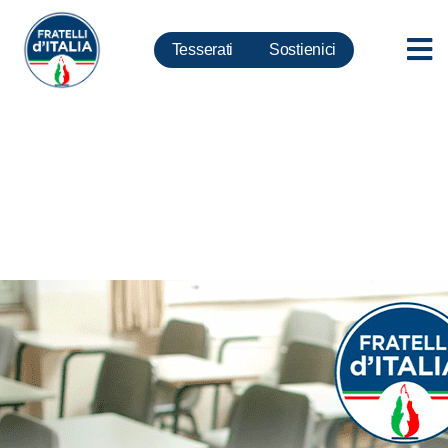
Tesserati
Sostienici
Marche – “È ora di cambiare
aria”: l’efficacia della
ventilazione meccanica