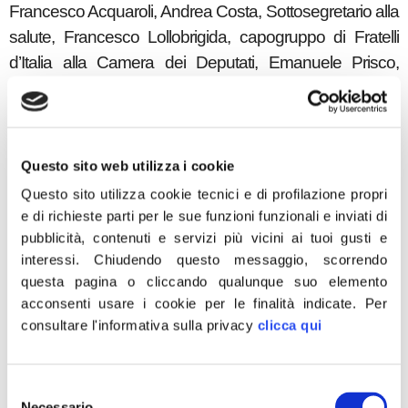
Francesco Acquaroli, Andrea Costa, Sottosegretario alla
salute, Francesco Lollobrigida, capogruppo di Fratelli
d’Italia alla Camera dei Deputati, Emanuele Prisco,
Commissario regionale Fratelli d’Italia Marche, Paola
Frassinetti, responsabile dipartimento Istruzione Fratelli
d’Italia, Francesco Baldelli, assessore regionale alle
infrastrutture e all’edilizia scolastica, Antonello Giannelli,
Questo sito web utilizza i cookie
presidente Associazione Nazionale Presidi, il prof.
Questo sito utilizza cookie tecnici e di profilazione propri
Giorgio Buonanno, docente di fisica tecnica
e di richieste parti per le sue funzioni funzionali e inviati di
pubblicità, contenuti e servizi più vicini ai tuoi gusti e
all’Università di Cassino ed esperto di sistemi di
interessi.
Chiudendo questo messaggio, scorrendo
ventilazione, Stefania Sambataro, rappresentante del
questa pagina o cliccando qualunque suo elemento
comitato “IdeaScuola”.
acconsenti usare i cookie per le finalità indicate.
Per
A moderare il convegno, introdotto da Francesca
consultare l'informativa sulla privacy
clicca qui
D’Alessandro, responsabile regionale del dipartimento
istruzione, sarà Lucia Albano, deputata marchigiana di
Selezione
Fratelli d’Italia.
Necessario