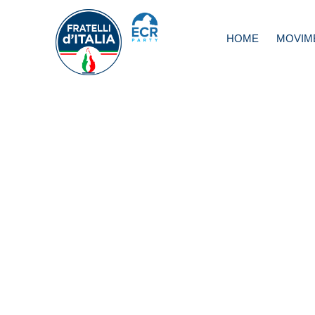
HOME
MOVIM
Marino, La Russ
Abbia il coraggio 
andare a elezioni
evidenti incapaci
della sua giunta