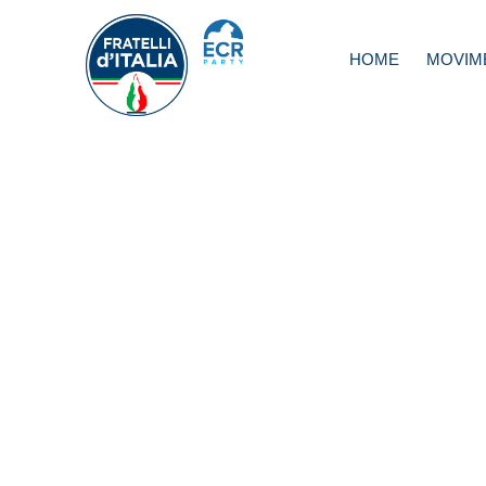
HOME
MOVIM
Meloni: Al lavoro
una proposta poli
fondata sulla sov