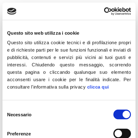
Questo sito web utilizza i cookie
30 Novembre 2021
Questo sito utilizza cookie tecnici e di profilazione propri
e di richieste parti per le sue funzioni funzionali e inviati di
“Per la Commissione Europea il Natale potrebbe
pubblicità, contenuti e servizi più vicini ai tuoi gusti e
risultare offensivo o essere poco inclusivo? Nessun
interessi.
Chiudendo questo messaggio, scorrendo
problema: ci pensiamo noi a celebrarlo. Vi aspettiamo
questa pagina o cliccando qualunque suo elemento
dal 6 al 12 dicembre in Piazza Risorgimento a Roma,
acconsenti usare i cookie per le finalità indicate.
Per
per la nuova edizione di Atreju, il Natale dei
consultare l'informativa sulla privacy
clicca qui
Conservatori. Non mancate”.
Lo scrive su Facebook il presidente di Fratelli d’Italia
Giorgia Meloni, postando il video dell’invito all’iniziativa
Selezione
organizzata da Fdi.
Necessario
del
CONDIVIDI
consenso
Preferenze