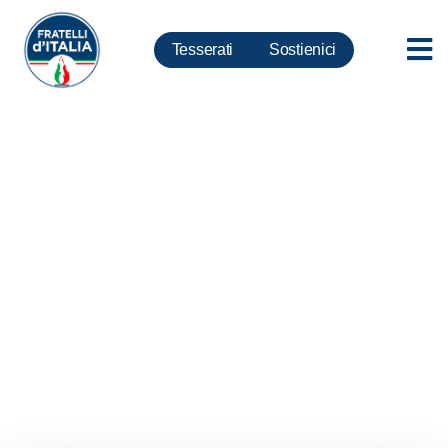
Tesserati
Sostienici
Meloni: per commissione Ue
Natale offensivo e poco
inclusivo? Nessun problema ci
pensiamo noi a festeggiarlo con
una nuova edizione di Atreju