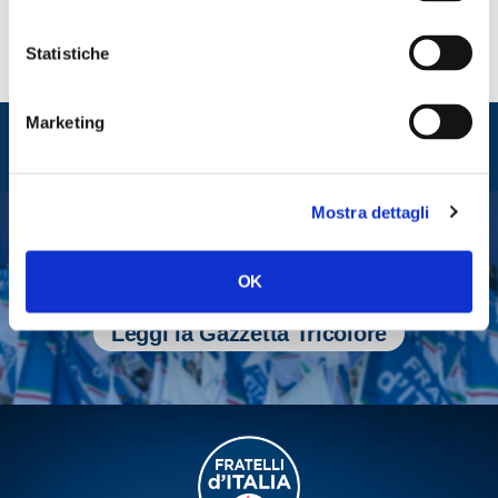
Statistiche
Entra nel mondo di
Marketing
Fratelli d'Italia
Mostra dettagli
Tesserati
OK
Fai una donazione
Leggi la Gazzetta Tricolore