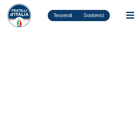
Tesserati
Sostienici
Migranti, Berrino: ennesima
tragedia, più che mai
necessario blocco partenze