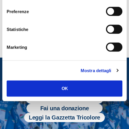
consenso
Lo dichiara il senatore di Fratelli dItalia, Giovanni Berrino.
Preferenze
CONDIVIDI
Statistiche
Marketing
Entra nel mondo di
Mostra dettagli
Fratelli d'Italia
OK
Tesserati
Fai una donazione
Leggi la Gazzetta Tricolore