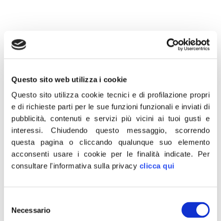
7 Gennaio 2023
“Ennesima tragedia del mare. Altri morti si sommano a
Questo sito web utilizza i cookie
quelli degli anni passati. Questa volta lontano dalle coste
Questo sito utilizza cookie tecnici e di profilazione propri
italiane, ma non cambia nulla. Il blocco alle partenze, il
e di richieste parti per le sue funzioni funzionali e inviati di
così detto blocco navale , e’ ora più che mai necessario,
pubblicità, contenuti e servizi più vicini ai tuoi gusti e
per evitare che altre uomini, donne e bambini muoiano
interessi.
Chiudendo questo messaggio, scorrendo
questa pagina o cliccando qualunque suo elemento
ricorrendo il sogno raccontato dai trafficanti senza
acconsenti usare i cookie per le finalità indicate.
Per
scrupoli di esseri umani. Basta dare l’idea che tutti
consultare l'informativa sulla privacy
clicca qui
possano arrivare in italia, basta illudere che tutti vengono
soccorsi dai taxi del mare e portati là dove poi faranno
una vita miserevole, spesso con meno dignità dei luoghi
Selezione
Necessario
del
d’origine”.