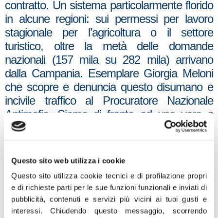
contratto. Un sistema particolarmente florido
in alcune regioni: sui permessi per lavoro
stagionale per l’agricoltura o il settore
turistico, oltre la metà delle domande
nazionali (157 mila su 282 mila) arrivano
dalla Campania. Esemplare Giorgia Meloni
che scopre e denuncia questo disumano e
incivile traffico al Procuratore Nazionale
Antimafia. Siamo di fronte ad una vera e
propria frode attraverso l’aggiramento delle
dinamiche di ingresso regolare, con la
pesante interferenza del crimine organizzato.
Questo sito web utilizza i cookie
Pratiche che tra l’altro rischiano di vanificare
Questo sito utilizza cookie tecnici e di profilazione propri
il grande lavoro del governo che ha
e di richieste parti per le sue funzioni funzionali e inviati di
permesso di abbattere del 60% gli arrivi
pubblicità, contenuti e servizi più vicini ai tuoi gusti e
illegali rispetto allo stesso periodo dello
interessi.
Chiudendo questo messaggio, scorrendo