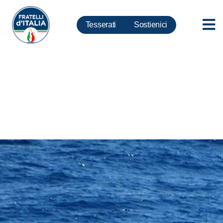
Tesserati
Sostienici
Migranti: clandestini in mano a
criminalità; sinistra non si è
accorta di nulla