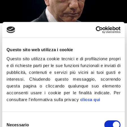
16 Settembre 2015
«Vendola e Sel difendono il burocrate
dell’Unar? Sono i soliti comunisti. A questo
Questo sito web utilizza i cookie
punto farebbero bene a togliere la parola
Questo sito utilizza cookie tecnici e di profilazione propri
“libertà” dal loro simbolo se ritengono
e di richieste parti per le sue funzioni funzionali e inviati di
pubblicità, contenuti e servizi più vicini ai tuoi gusti e
davvero, in contrasto anche con la loro
interessi.
Chiudendo questo messaggio, scorrendo
esponente e Presidente della Camera
questa pagina o cliccando qualunque suo elemento
Boldrini, che un parlamentare possa essere
acconsenti usare i cookie per le finalità indicate.
Per
censurato da un funzionario del Governo.
consultare l'informativa sulla privacy
clicca qui
Ma la sinistra italiana è da sempre la fiera
dell’ipocrisia».
Selezione
È quanto scrive su Facebook il presidente di
Necessario
del