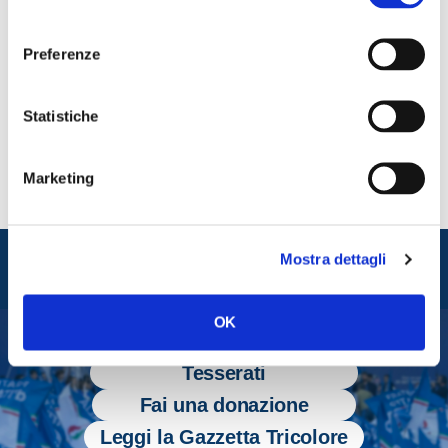
consenso
Fratelli d’Italia, Giorgia Meloni.
Preferenze
CONDIVIDI
Statistiche
Marketing
Entra nel mondo di
Mostra dettagli
Fratelli d'Italia
OK
Tesserati
Fai una donazione
Leggi la Gazzetta Tricolore