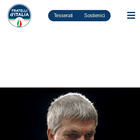
Tesserati
Sostienici
Migranti, Meloni: Vendola e Sel
difendono burocrate Unar?
Sono i soliti comunisti