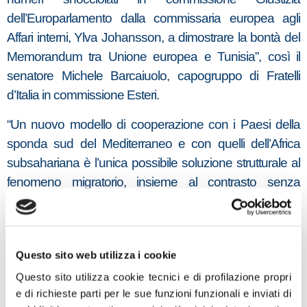
dell’Europarlamento dalla commissaria europea agli
Affari interni, Ylva Johansson, a dimostrare la bontà del
Memorandum tra Unione europea e Tunisia”, così il
senatore Michele Barcaiuolo, capogruppo di Fratelli
d’Italia in commissione Esteri.
“Un nuovo modello di cooperazione con i Paesi della
sponda sud del Mediterraneo e con quelli dell’Africa
subsahariana è l’unica possibile soluzione strutturale al
fenomeno migratorio, insieme al contrasto senza
tentennamenti ai trafficanti di esseri umani”, afferma in
una nota il capodelegazione di Fratelli d’Italia – ECR al
Parlamento Europeo Carlo Fidanza.
Questo sito web utilizza i cookie
“Evidentemente l’intuizione di Giorgia Meloni era giusta.
Questo sito utilizza cookie tecnici e di profilazione propri
Bisogna dar vita ad accordi anche con altri paesi perché
e di richieste parti per le sue funzioni funzionali e inviati di
questo si è rivelato finora il modo migliore per diminuire