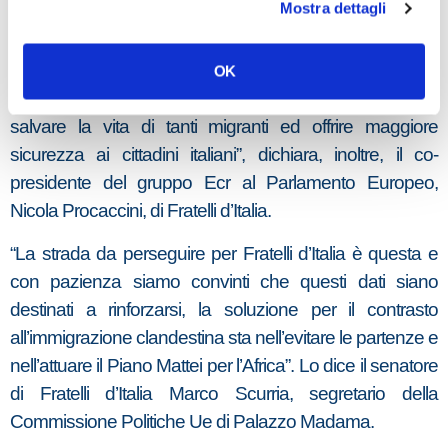
del Parlamento Europeo, Vincenzo Sofo.
Mostra dettagli
“Peccato solo che, per colpa dei governi immigrazionisti
del Pd e dei suoi sodali europei, si siano persi anni
OK
preziosi, in cui avremmo potuto combattere gli scafisti,
salvare la vita di tanti migranti ed offrire maggiore
sicurezza ai cittadini italiani”, dichiara, inoltre, il co-
presidente del gruppo Ecr al Parlamento Europeo,
Nicola Procaccini, di Fratelli d’Italia.
“La strada da perseguire per Fratelli d’Italia è questa e
con pazienza siamo convinti che questi dati siano
destinati a rinforzarsi, la soluzione per il contrasto
all’immigrazione clandestina sta nell’evitare le partenze e
nell’attuare il Piano Mattei per l’Africa”. Lo dice il senatore
di Fratelli d’Italia Marco Scurria, segretario della
Commissione Politiche Ue di Palazzo Madama.