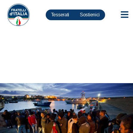
Tesserati
Sostienici
Migranti: vincente il modello
offerto da memorandum con
Tunisia