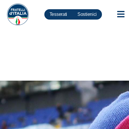
Tesserati
Sostienici
Mihajlovic, Lollobrigida:
profondo dolore, bruttissima
notizia che sconvolge tutti