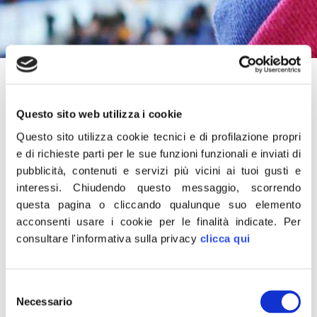
16 Dicembre 2022
“Profondo dolore per la morte di Sinisa Mihajlovic. Una
Questo sito web utilizza i cookie
bruttissima notizia che sconvolge tutti. Un uomo vero,
Questo sito utilizza cookie tecnici e di profilazione propri
ancor prima che grande giocatore e allenatore, che ha
e di richieste parti per le sue funzioni funzionali e inviati di
saputo affrontare la sua terribile malattia con grande
pubblicità, contenuti e servizi più vicini ai tuoi gusti e
dignità e determinazione. A testa alta. Un abbraccio
interessi.
Chiudendo questo messaggio, scorrendo
questa pagina o cliccando qualunque suo elemento
affettuoso a sua moglie Arianna ed ai suoi splendidi figli.
acconsenti usare i cookie per le finalità indicate.
Per
Le mie più sentite condoglianze a tutti i suoi cari. Ci
consultare l'informativa sulla privacy
clicca qui
mancherai Sinisa. A Dio”.
Lo dichiara in una nota il ministro dell’Agricoltura, della
Selezione
Sovranità alimentare e delle Foreste, Francesco
Necessario
del
Lollobrigida.