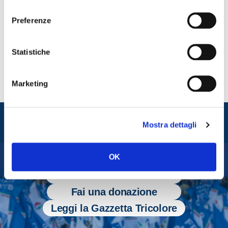
consenso
Preferenze
CONDIVIDI
Statistiche
Marketing
Entra nel mondo di
Mostra dettagli
Fratelli d'Italia
OK
Tesserati
Fai una donazione
Leggi la Gazzetta Tricolore