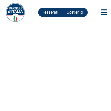
Tesserati
Sostienici
Milite ignoto, Meloni: clamoroso
errore Presidenza del Consiglio
si grafica centenario postata sui
social. Fdi presenterà
interrogazione per conoscere
responsabili