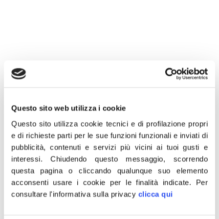
25 Ottobre 2021
«Clamoroso errore della Presidenza del Consiglio dei
Questo sito web utilizza i cookie
Ministri: sui profili social della Struttura di Missione per gli
Questo sito utilizza cookie tecnici e di profilazione propri
anniversari nazionali di Palazzo Chigi viene postata una
e di richieste parti per le sue funzioni funzionali e inviati di
grafica istituzionale per il centenario del Milite Ignoto che
pubblicità, contenuti e servizi più vicini ai tuoi gusti e
interessi.
Chiudendo questo messaggio, scorrendo
però non c’entra assolutamente niente con la nostra
questa pagina o cliccando qualunque suo elemento
storia nazionale. Si vedono, infatti, dei soldati USA della
acconsenti usare i cookie per le finalità indicate.
Per
Seconda guerra mondiale e una porzione di cartina
consultare l'informativa sulla privacy
clicca qui
geografica che non è l’Italia. Ma come è possibile tale
sciatteria? Chi ha autorizzato questo scempio? Fratelli