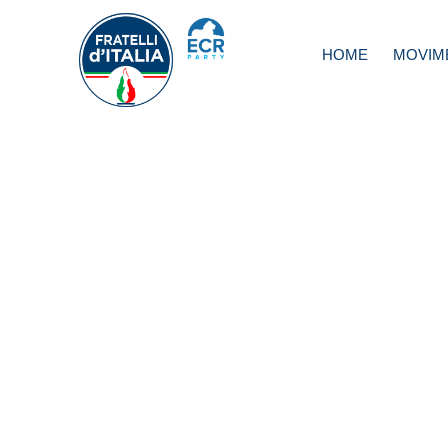
HOME
MOVIM
Milleproroghe, But
Gestione firma di
passi allo Stato en
2020