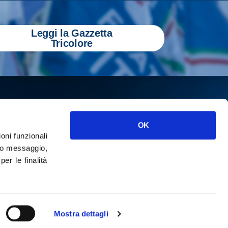
Leggi la Gazzetta
Tricolore
OK
ioni funzionali
o messaggio,
r le finalità
ISCRIVITI
cy
Mostra dettagli