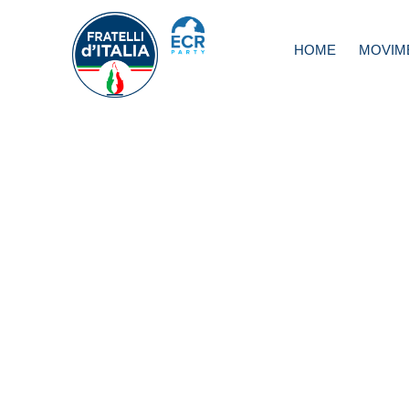
HOME
MOVIM
Minibot. Ciriani:
Balletto dichiaraz
conferma confus
governo. Partia
ddl di FdI su flat 