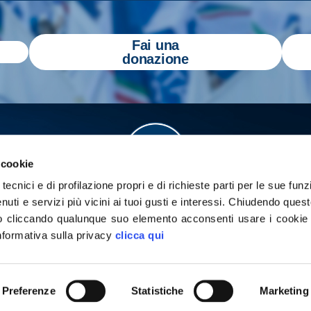
Fai una
donazione
 cookie
tecnici e di profilazione propri e di richieste parti per le sue funz
enuti e servizi più vicini ai tuoi gusti e interessi.
Chiudendo quest
 cliccando qualunque suo elemento acconsenti usare i cookie pe
informativa sulla privacy
clicca qui
a
Gazzetta Tricolore
per tenerti aggiornato
yright 2026 - Tutti i diritti riservati
Privacy Policy
Cookie poli
Preferenze
Statistiche
Marketing