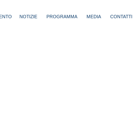
ENTO
NOTIZIE
PROGRAMMA
MEDIA
CONTATTI
ioni
ione
mo da
tax