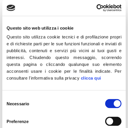
Questo sito web utilizza i cookie
27 Dicembre 2022
Questo sito utilizza cookie tecnici e di profilazione propri
“Madre e padre come natura crea direbbe qualcuno.
e di richieste parti per le sue funzioni funzionali e inviati di
pubblicità, contenuti e servizi più vicini ai tuoi gusti e
Bene sulla carta d’identità, grazie al Governo Meloni, la
interessi.
Chiudendo questo messaggio, scorrendo
legge naturale avrà ragione su quella dei numeri:
questa pagina o cliccando qualunque suo elemento
genitore 1 e genitore 2. Sterili, quindi, su questo le
acconsenti usare i cookie per le finalità indicate.
Per
polemiche di chi afferma che ciò vada contro l’incentivo
consultare l'informativa sulla privacy
clicca qui
alla natalità’. I diritti dei bimbi sono salvaguardati.”
Lo dichiara Giovanni Berrino, senatore di Fratelli d’Italia
Selezione
Necessario
del
CONDIVIDI
consenso
Preferenze