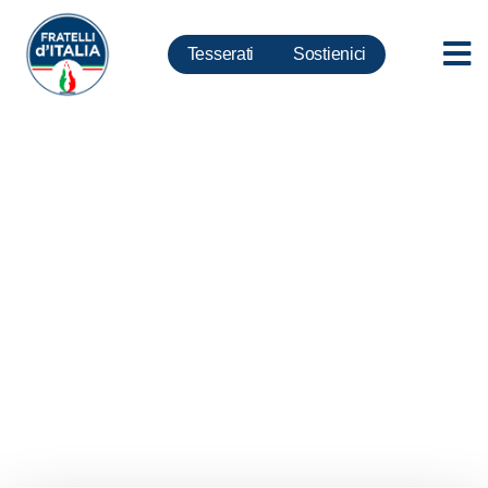
Tesserati
Sostienici
Minori, Berrino: grazie a Meloni
diritti bambini salvaguardati