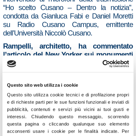
“Ho scelto Cusano – Dentro la notizia”,
condotta da Gianluca Fabi e Daniel Moretti
su Radio Cusano Campus, emittente
dell’Università Niccolò Cusano.
Rampelli, architetto, ha commentato
l’articolo del New Yorker sui monumenti
fascisti in Italia
. “E’ un dibattito molto
provinciale -ha affermato Rampelli-. Le
opere d’arte in quanto tali non hanno
Questo sito web utilizza i cookie
appartenenza ideologica. Se il New Yorker si
Questo sito utilizza cookie tecnici e di profilazione propri
interroga su Colosseo Quadrato e il quartiere
e di richieste parti per le sue funzioni funzionali e inviati di
Eur, noi potremmo interrogarci sulle
pubblicità, contenuti e servizi più vicini ai tuoi gusti e
schifezze che sono collocate a Washington,
interessi.
Chiudendo questo messaggio, scorrendo
compresa la Casa Bianca. La Casa Bianca
questa pagina o cliccando qualunque suo elemento
è uno scopiazzamento di altri monumenti nel
acconsenti usare i cookie per le finalità indicate.
Per