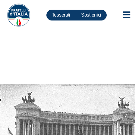
Tesserati
Sostienici
Monumenti fascisti, Rampelli:
Aspetto le ruspe all’Eur e a
Pontinia, così ci facciamo due
risate