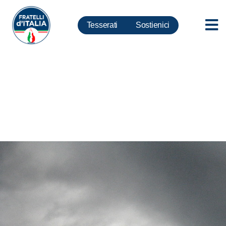
Tesserati
Sostienici
Museo del Ricordo: istituzione
passo per memoria condivisa