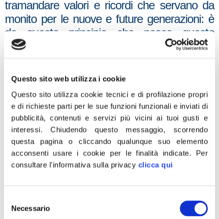
tramandare valori e ricordi che servano da
monito per le nuove e future generazioni: è
da questo principio che nasce questo
provvedimento, fortemente voluto dal
governo Meloni, che arriva nel ventennale
della legge istitutiva del Giorno del Ricordo.
Questo sito web utilizza i cookie
È per noi un dovere morale ricordare quanto
Questo sito utilizza cookie tecnici e di profilazione propri
accadde a partire dal 1943 nell’Istria, nella
e di richieste parti per le sue funzioni funzionali e inviati di
Dalmazia e nella Venezia-Giulia a nostri
pubblicità, contenuti e servizi più vicini ai tuoi gusti e
connazionali inermi, la cui unica colpa era
interessi.
Chiudendo questo messaggio, scorrendo
quella di essere italiani. Il fatto che tutte le
questa pagina o cliccando qualunque suo elemento
acconsenti usare i cookie per le finalità indicate.
Per
forze politiche in Parlamento abbiano votato
consultare l'informativa sulla privacy
clicca qui
a favore di questa legge rappresenta una
pagina di unità che fa bene alla Nazione
intera”. Lo dichiara Alessandro Amorese,
Selezione
capogruppo di Fratelli d’Italia in commissione
Necessario
del