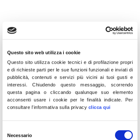
12 Febbraio 2018
“La vicenda del Museo Egizio è una bufala totale montata
Questo sito web utilizza i cookie
dalla sinistra con lo scopo di gettare fango su Giorgia Meloni
Questo sito utilizza cookie tecnici e di profilazione propri
e su Fratelli d’Italia perché evidentemente sente odore di
e di richieste parti per le sue funzioni funzionali e inviati di
sconfitta. Le epurazioni e le occupazioni delle poltrone sono
pubblicità, contenuti e servizi più vicini ai tuoi gusti e
cosa che il Pd conosce molto bene perché le ha inventate la
interessi.
Chiudendo questo messaggio, scorrendo
sinistra. Invece che telefonare agli amici radical chic e
questa pagina o cliccando qualunque suo elemento
acconsenti usare i cookie per le finalità indicate.
Per
privilegiati del Museo Egizio, Renzi dovrebbe fare una
consultare l'informativa sulla privacy
clicca qui
telefonata al brigadiere pestato a Piacenza dagli amici dei
centri sociali che piacciono tanto alla sinistra”.
Lo ha dichiarato in una nota coordinatore regionale del
Selezione
Piemonte e candidato capolista di Fratelli d’Italia nel collegio
Necessario
del