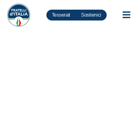
Tesserati
Sostienici
Museo egizio, Delmastro: E’
bufala montata dalla sinistra per
gettare fango su Meloni