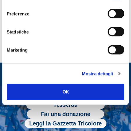
uninominale Piemonte 2, Andrea Delmastro.
consenso
Preferenze
CONDIVIDI
Statistiche
Marketing
Entra nel mondo di
Mostra dettagli
Fratelli d'Italia
OK
Tesserati
Fai una donazione
Leggi la Gazzetta Tricolore