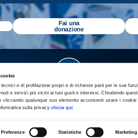
Fai una
donazione
 cookie
tecnici e di profilazione propri e di richieste parti per le sue funz
enuti e servizi più vicini ai tuoi gusti e interessi.
Chiudendo quest
 cliccando qualunque suo elemento acconsenti usare i cookie pe
informativa sulla privacy
clicca qui
a
Gazzetta Tricolore
per tenerti aggiornato
yright 2026 - Tutti i diritti riservati
Privacy Policy
Cookie poli
Preferenze
Statistiche
Marketing