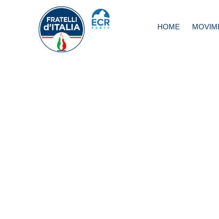
HOME
MOVIM
Museo egizio,
Rampelli: Dirigent
Mibact facciano il
lavoro