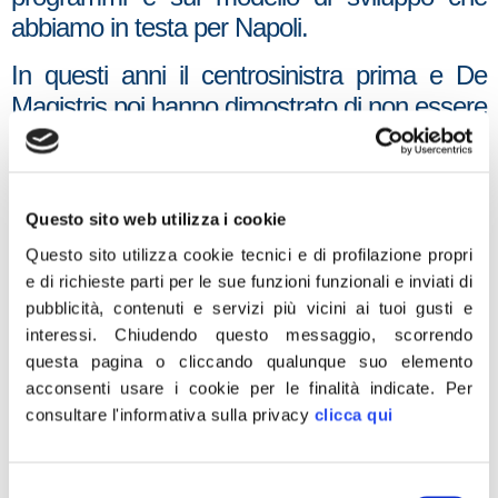
abbiamo in testa per Napoli.
In questi anni il centrosinistra prima e De
Magistris poi hanno dimostrato di non essere
in grado di realizzare nulla di quello che
avevano promesso agli elettori facendo
scivolare la città in uno stato di degrado
Questo sito web utilizza i cookie
sempre più evidente.
Questo sito utilizza cookie tecnici e di profilazione propri
La lotteria dei nomi e le autocandidature non
e di richieste parti per le sue funzioni funzionali e inviati di
appartengono al nostro modo di affrontare le
pubblicità, contenuti e servizi più vicini ai tuoi gusti e
interessi.
Chiudendo questo messaggio, scorrendo
scelte. Tuttavia abbiamo uomini e donne in
questa pagina o cliccando qualunque suo elemento
grado di governare direttamente anche se
acconsenti usare i cookie per le finalità indicate.
Per
da mesi, inascoltati, abbiamo lanciato alla
consultare l'informativa sulla privacy
clicca qui
coalizione di centrodestra il nostro invito a
fare squadra.
Selezione