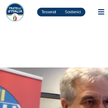
Tesserati
Sostienici
Napoli, Rispoli: Meloni ha
lanciato candidatura a sindaco
di Taglialatela, FI convochi
tavolo centrodestra