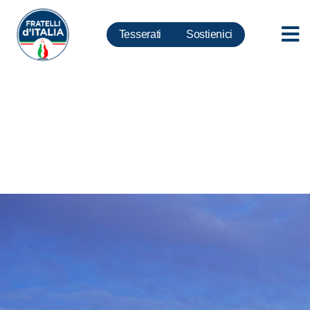
Tesserati
Sostienici
Napoli, Taglialatela: Poteri
speciali al questore e sezione
speciale del tribunale penale.
Indifferenza su morti atterrisce