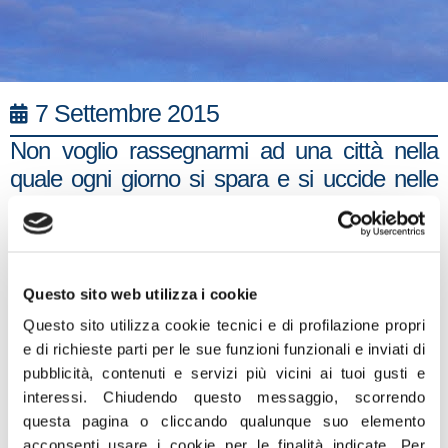
7 Settembre 2015
Non voglio rassegnarmi ad una città nella
quale ogni giorno si spara e si uccide nelle
strade e nelle piazze. Muoiono innocenti e
colpevoli in una indifferenza che atterrisce.
Occorrono misure forti e leggi severe che
colpiscano e prevengano il crimine. Leggi
Questo sito web utilizza i cookie
che proteggano i cittadini onesti e che
Questo sito utilizza cookie tecnici e di profilazione propri
reprimano in modo feroce chi rappresenta il
e di richieste parti per le sue funzioni funzionali e inviati di
male”, è quanto scrive sulla sua pagina
pubblicità, contenuti e servizi più vicini ai tuoi gusti e
interessi.
Chiudendo questo messaggio, scorrendo
facebook il Deputato di Fratelli d’Italia – An e
questa pagina o cliccando qualunque suo elemento
membro della Commissione Parlamentare
acconsenti usare i cookie per le finalità indicate.
Per