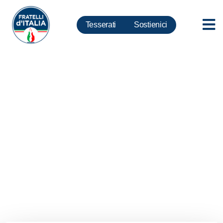
Tesserati
Sostienici
Nizza. Fazzolari a Lamorgese:
dove sono gli altri 20 sbarcati
con attentatore?