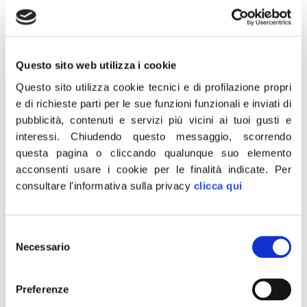
Questo sito web utilizza i cookie
30 Ottobre 2020
Questo sito utilizza cookie tecnici e di profilazione propri
“L’attentatore di Nizza, il tunisino Brahim Aoussaoui, sarebbe
e di richieste parti per le sue funzioni funzionali e inviati di
sbarcato in Italia su un barchino insieme ad altri 20 connazionali. Il
pubblicità, contenuti e servizi più vicini ai tuoi gusti e
ministro dell’Interno Lamorgese sa dirci dove si trovano i 20
interessi.
Chiudendo questo messaggio, scorrendo
connazionali e sa quanti di questi sono dei fanatici tagliagole
questa pagina o cliccando qualunque suo elemento
islamisti? Quanti altri terroristi e criminali sono stati accolti a
acconsenti usare i cookie per le finalità indicate.
Per
braccia aperte da questo governo?”.
consultare l'informativa sulla privacy
clicca qui
Lo dichiara il senatore di Fratelli d’Italia, Giovanbattista Fazzolari,
responsabile nazionale del programma di FdI.
Selezione
Necessario
del
CONDIVIDI
consenso
Preferenze