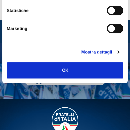
Statistiche
Entra nel mondo di
Marketing
Fratelli d'Italia
Mostra dettagli
Tesserati
OK
Fai una donazione
Leggi la Gazzetta Tricolore