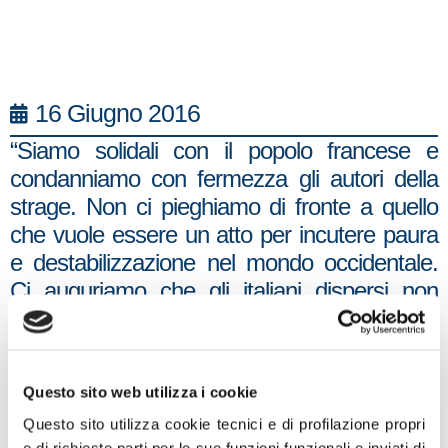
16 Giugno 2016
“Siamo solidali con il popolo francese e
condanniamo con fermezza gli autori della
strage. Non ci pieghiamo di fronte a quello
che vuole essere un atto per incutere paura
e destabilizzazione nel mondo occidentale.
Ci auguriamo che gli italiani dispersi non
siano tra le vittime di questa follia
omicida. Condividiamo l’appello del Ministero
degli Interni francese a non pubblicare sui
Questo sito web utilizza i cookie
social media contenuti non verificati.
Questo sito utilizza cookie tecnici e di profilazione propri
Auspichiamo che presto venga inaugurata
e di richieste parti per le sue funzioni funzionali e inviati di