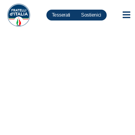
Tesserati
Sostienici
Nizza, Pellegrino: Crudeltà
immagini sui media è inno
all’Isis