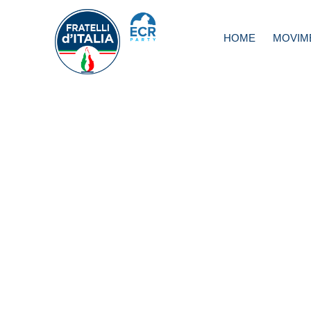
HOME
MOVIM
Nizza. Urso:
Solidarietà a Fra
Europa sotto att
Chiesa e Scuola
simboli nostra civ
nostra libertà