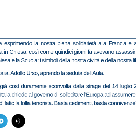
 esprimendo la nostra piena solidarietà alla Francia e a
va in Chiesa, così come quindici giorni fa avevano assass
sa e la Scuola: i simboli della nostra civiltà e della nostra li
Italia, Adolfo Urso, aprendo la seduta dell’Aula.
à già così duramente sconvolta dalla strage del 14 lugli
d’Italia chiede al governo di sollecitare l’Europa ad assume
fatto la follia terrorista. Basta cedimenti, basta connivenze