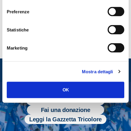
consenso
dalla Commissione Europea.
Preferenze
CONDIVIDI
Statistiche
Marketing
Entra nel mondo di
Mostra dettagli
Fratelli d'Italia
OK
Tesserati
Fai una donazione
Leggi la Gazzetta Tricolore