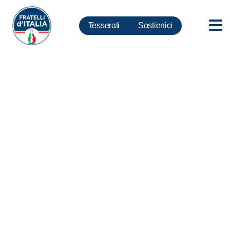
Tesserati
Sostienici
Nutriscore, De Carlo: Occhi
aperti sul programma farm to
fork