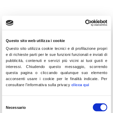
21 Maggio 2020
“Occhi aperti sul programma ‘Farm to fork’ che penalizza
Questo sito web utilizza i cookie
gli alimenti di origine animale, componenti essenziali
Questo sito utilizza cookie tecnici e di profilazione propri
della nostra dieta mediterranea. Contrasteremo in ogni
e di richieste parti per le sue funzioni funzionali e inviati di
modo il tentativo di introdurre il sistema di etichettatura
pubblicità, contenuti e servizi più vicini ai tuoi gusti e
nominato ‘nutriscore’, già bocciato in Parlamento con
interessi.
Chiudendo questo messaggio, scorrendo
questa pagina o cliccando qualunque suo elemento
una mozione a prima firma Fratelli d’Italia. Bene invece
acconsenti usare i cookie per le finalità indicate.
Per
l’estensione dell’etichettatura sull’origine degli alimenti a
consultare l'informativa sulla privacy
clicca qui
tutela della qualità del prodotto italiano”.
Lo dichiara il deputato e responsabile nazionale
Agricoltura di Fratelli d’Italia Luca De Carlo,
Selezione
Necessario
del
commentando il programma Farm to Fork pubblicato