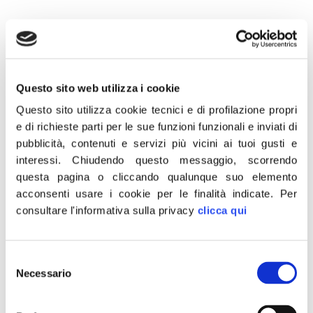
14 Luglio 2021
Questo sito web utilizza i cookie
“Mentre la discussione sul ddl Zan procede imperterrita
Questo sito utilizza cookie tecnici e di profilazione propri
ci sono persone che non hanno ancora ricevuto i ristori
e di richieste parti per le sue funzioni funzionali e inviati di
pubblicità, contenuti e servizi più vicini ai tuoi gusti e
per i danni subiti durante il lockdown. La verità è che le
interessi.
Chiudendo questo messaggio, scorrendo
persone si sentono già tutelate dalle norme contenute
questa pagina o cliccando qualunque suo elemento
nel nostro ordinamento dai reati di odio, violenza e
acconsenti usare i cookie per le finalità indicate.
Per
discriminazioni e il ddl Zan è solo un modo da parte della
consultare l'informativa sulla privacy
clicca qui
sinistra per tarpare le ali a chi non la pensa come
loro”.
Lo ha dichiarato il senatore di Fratelli d’Italia Luca
Selezione
De Carlo in discussione sul ddl Zan.
Necessario
del
consenso
CONDIVIDI