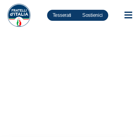
Tesserati
Sostienici
Omofobia, De Carlo: si pensa
al Ddl Zan quando c’è chi
ancora non ha ricevuto i ristori
del lockdown