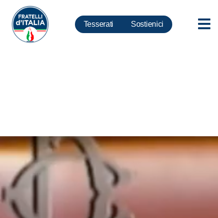
Tesserati
Sostienici
Omofobia, Rampelli: No
all’intolleranza, no alla teoria
gender fluid