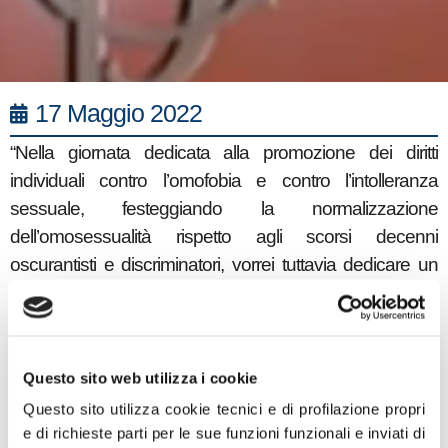
17 Maggio 2022
“Nella giornata dedicata alla promozione dei diritti
individuali contro l’omofobia e contro l’intolleranza
sessuale, festeggiando la normalizzazione
dell’omosessualità rispetto agli scorsi decenni
oscurantisti e discriminatori, vorrei tuttavia dedicare un
pensiero ai genitori di quei bambini che si vedono
recapitare come circolare un manifesto ideologico sulla
teoria gender. Nelle classi si è passati dal silenzio
medievale al caos destabilizzatore, all’autodidattismo,
Questo sito web utilizza i cookie
fino alla promozione di decine di presunte identità
Questo sito utilizza cookie tecnici e di profilazione propri
sessuali che segnano l’apoteosi dell’arbitrio, la presunta
e di richieste parti per le sue funzioni funzionali e inviati di