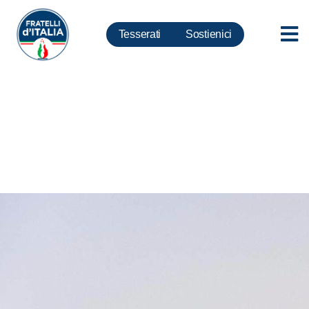
Tesserati
Sostienici
Ong: l ’ipocrisia della sinistra
tedesca favorisce i trafficanti di
esseri umani