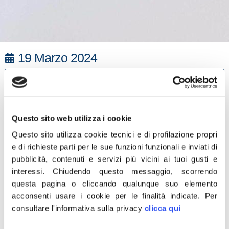
19 Marzo 2024
“L’ipocrisia della sinistra tedesca al governo si manifesta
nella doppia morale di finanziare le ong immigrazioniste,
che finiscono per agevolare l’opera di criminali, e nello
Questo sito web utilizza i cookie
stesso tempo nel non volere immigrati in Germania”. Lo
afferma il copresidente del gruppo Ecr Parlamento
Questo sito utilizza cookie tecnici e di profilazione propri
e di richieste parti per le sue funzioni funzionali e inviati di
europeo, Nicola Procaccini di Fratelli d’Italia.
pubblicità, contenuti e servizi più vicini ai tuoi gusti e
“Come nel caso della Sea- Eye, che continua a ricevete
interessi.
Chiudendo questo messaggio, scorrendo
questa pagina o cliccando qualunque suo elemento
denaro pubblico per raccogliere i migranti irregolari nel
acconsenti usare i cookie per le finalità indicate.
Per
Mediterraneo e portarli in Italia, facendo il gioco dei
consultare l'informativa sulla privacy
clicca qui
trafficanti di esseri umani. Mentre iIl governo italiano
lavora per trovare soluzioni condivise con la Ue per