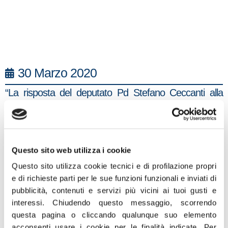
30 Marzo 2020
“La risposta del deputato Pd Stefano Ceccanti alla
dichiarazione di Giorgia Meloni è una dimostrazione di
disonestà intellettuale”. Lo afferma l’europarlamentare
di FDI Nicola Procaccini che aggiunge:
“Giustamente la leader di Fratelli d’Italia ha fatto
Questo sito web utilizza i cookie
notare la perfetta simmetria tra i poteri (circoscritti alla
Questo sito utilizza cookie tecnici e di profilazione propri
emergenza sanitaria) attribuiti ad Orban da un
e di richieste parti per le sue funzioni funzionali e inviati di
pubblicità, contenuti e servizi più vicini ai tuoi gusti e
parlamento democraticamente eletto e quelli di cui ha
interessi.
Chiudendo questo messaggio, scorrendo
potuto beneficiare il premier Conte. Con dei DPCM
questa pagina o cliccando qualunque suo elemento
annunciati su Facebook sono state infatti annullate
acconsenti usare i cookie per le finalità indicate.
Per