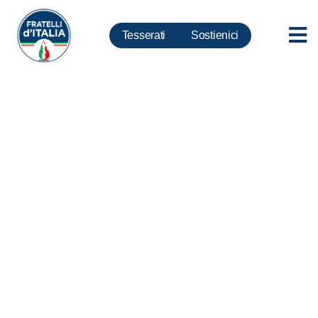
Tesserati
Sostienici
Orban, Procaccini: Ceccanti
intervenga su Wikipedia per
rimuovere la definizione di
costituzionalista dalla sua
biografia