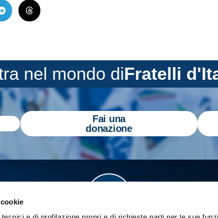
tra nel mondo di
Fratelli d'It
Fai una
donazione
 cookie
tecnici e di profilazione propri e di richieste parti per le sue funz