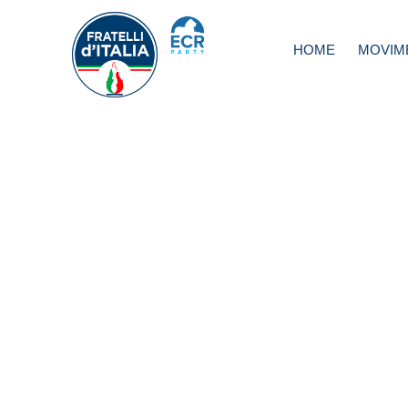
HOME
MOVIM
Pasqua, Rampelli
con tampone pe
viaggi all’estero, 
regole valgano a
per spostamenti 
Italia