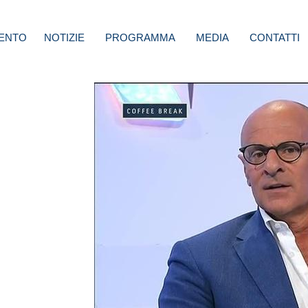
ENTO
NOTIZIE
PROGRAMMA
MEDIA
CONTATTI
: se
rmessi
allora
nche
in