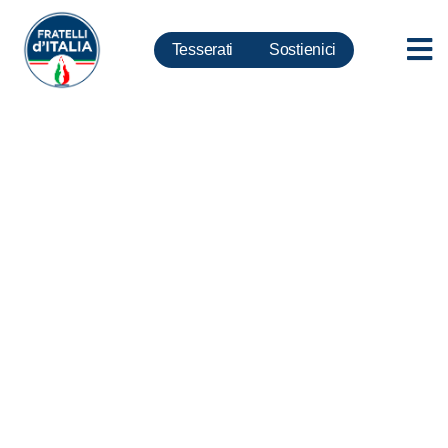
Tesserati
Sostienici
Pensioni invalidità, Silvestroni:
Il decreto sul reddito di
cittadinanza cancella i disabili