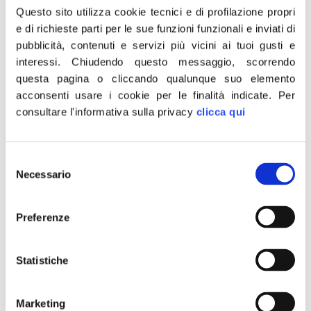
creando l’illusione che l’aumento ci sarebbe
Questo sito utilizza cookie tecnici e di profilazione propri
stato e giocando così sulla pelle di chi soffre.
e di richieste parti per le sue funzioni funzionali e inviati di
Il RdC è il più grande bluff di tutti i tempi: in
pubblicità, contenuti e servizi più vicini ai tuoi gusti e
interessi.
Chiudendo questo messaggio, scorrendo
sostanza una mancetta elettorale che si
questa pagina o cliccando qualunque suo elemento
fonda su posti di lavoro che non esistono.
acconsenti usare i cookie per le finalità indicate.
Per
Sbloccare i cantieri delle grandi opere,
consultare l'informativa sulla privacy
clicca qui
tagliare le tasse per le imprese che vogliono
assumere e produrre ricchezza in Italia,
questo sì creerebbe lavoro reale e questo
Selezione
Necessario
del
sì consentirebbe di utilizzare i soldi pubblici
consenso
per sostenere chi veramente al mondo del
Preferenze
lavoro non potrà mai accedere. Oltretutto
con il rischio di una terribile beffa: l’assegno
di invalidità di 285 euro rientrerà nei calcoli
Statistiche
Isee con il risultato che a parità di entrate un
nucleo familiare con disabile potrebbe avere
Marketing