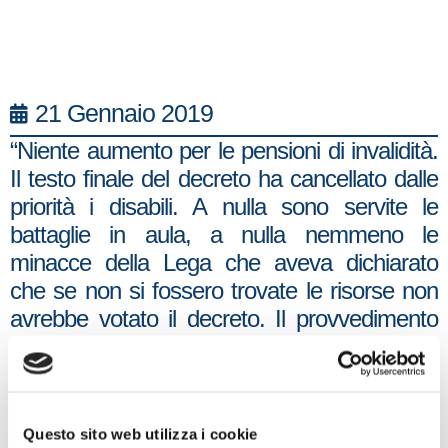
21 Gennaio 2019
“Niente aumento per le pensioni di invalidità.
Il testo finale del decreto ha cancellato dalle
priorità i disabili. A nulla sono servite le
battaglie in aula, a nulla nemmeno le
minacce della Lega che aveva dichiarato
che se non si fossero trovate le risorse non
avrebbe votato il decreto. Il provvedimento
non risolverà il problema della povertà e in
più butta nel calderone del reddito di
cittadinanza i disabili. Per loro dunque
nessun aumento reale. Il M5S ha mentito
Questo sito web utilizza i cookie