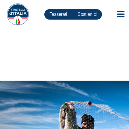
Tesserati
Sostienici
Pesca, Varchi: astensione su
provvedimento privo di
finanziamenti e visione