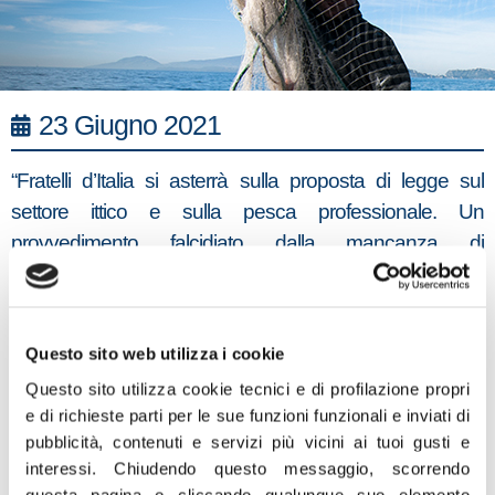
23 Giugno 2021
“Fratelli d’Italia si asterrà sulla proposta di legge sul
settore ittico e sulla pesca professionale. Un
provvedimento falcidiato dalla mancanza di
finanziamenti adeguati, da una insufficiente visione di
sviluppo e da una scarsa comprensione dell’importanza
del comparto sull’economia nazionale. Pesano le
Questo sito web utilizza i cookie
politiche di un’Europa troppo spesso matrigna nei
Questo sito utilizza cookie tecnici e di profilazione propri
confronti delle marinerie mediterranee e italiane a
e di richieste parti per le sue funzioni funzionali e inviati di
vantaggio di quelle estere e l’incapacità del governo di
pubblicità, contenuti e servizi più vicini ai tuoi gusti e
far rispettare i diritti e le prerogative degli equipaggi
interessi.
Chiudendo questo messaggio, scorrendo
italiani. La maggioranza non ha recepito le istanze
questa pagina o cliccando qualunque suo elemento