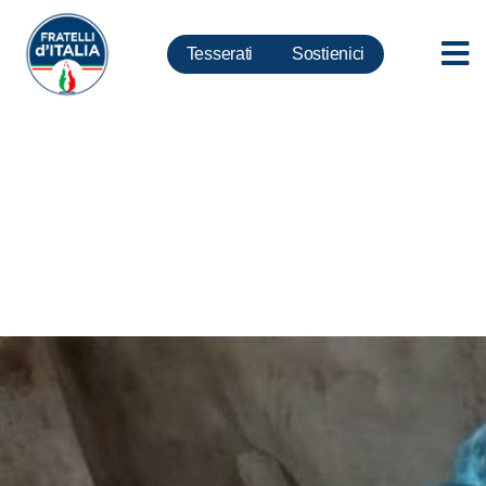
Tesserati
Sostienici
Peste suina, audizione in
Commissione Sanità, De Carlo:
Subito un soggetto attuatore e
un rigoroso piano di
eradicazione dei cinghiali