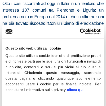
Otto i casi riscontrati ad oggi in Italia in un territorio che
interessa 137 comuni tra Piemonte e Liguria; un
problema noto in Europa dal 2014 e che in altre nazioni
ha già trovato risposta: “Con un piano di eradicazione
efficace, avviato nel 2018, in un paio d’anni il Belgio ha
risolto questo problema”, sottolinea De Carlo. “Tempo e
modo per studiare cosa hanno fatto le altre nazioni ed
Questo sito web utilizza i cookie
eventualmente copiare le loro azioni ce n’è stato, ma
Questo sito utilizza cookie tecnici e di profilazione propri
evidentemente è mancata la volontà politica”.
e di richieste parti per le sue funzioni funzionali e inviati di
A preoccupare è il futuro dell’export dei prodotti suinicoli:
pubblicità, contenuti e servizi più vicini ai tuoi gusti e
“Cina, Brasile, Taiwan, Giappone, Cuba, Serbia hanno
interessi.
Chiudendo questo messaggio, scorrendo
già stoppato le importazioni, nonostante i nostri prodotti
questa pagina o cliccando qualunque suo elemento
siano sicuri e di qualità. Già solo i primi due nomi di
acconsenti usare i cookie per le finalità indicate.
Per
questa lista costituiscono una fetta importante del nostro
consultare l'informativa sulla privacy
clicca qui
export, in attesa di quello che potrebbero decidere due
nazioni del peso di Stati Uniti e Canada, e temiamo