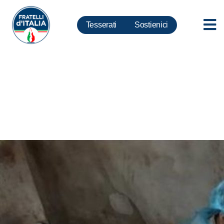
Tesserati
Sostienici
Peste Suina, Deidda: Burocrati
europei continuano ad
Osteggiare Sardegna mentre in
Europa dilaga altra variante