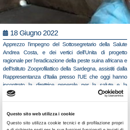
18 Giugno 2022
Apprezzo l’impegno del Sottosegretario della Salute
Andrea Costa, e dei vertici dell’Unita di progetto
ragionale per l’eradicazione della peste suina africana e
dell’Istituto Zooprofilattico della Sardegna, assistiti dalla
Rappresentanza d’Italia presso l’UE che oggi hanno
incontrato la direttrice generale per la salute e la
sicurezza alimentare della Commissione Europea ma
non possiamo essere certamente soddisfatti del risultato
dell’incontro e la decisione di una nuova‘road-map’ per
Questo sito web utilizza i cookie
la Sardegna e il rinvio della fine delle restrizioni, neanche
Questo sito utilizza cookie tecnici e di profilazione propri
parziale, sul commercio delle carni suine”
e di richieste parti per le sue funzioni funzionali e inviati di