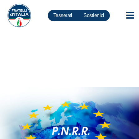
Tesserati
Sostienici
Pnrr: con pagamento settima
rata l’Italia conferma il primato
europeo