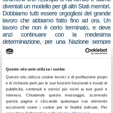
diventati un modello per gli altri Stati membri.
Dobbiamo tutti essere orgogliosi del grande
lavoro che abbiamo fatto fino ad ora. Un
lavoro che non è certo terminato, e deve
anzi continuare con la medesima
determinazione, per una Nazione sempre
più moderna, produttiva e competitiva, forte
e inclusiva, consapevole e pronta alle sfide
globali del presente e del futuro”, dichiara il
Presidente del Consiglio, Giorgia Meloni.
Questo sito web utilizza i cookie
Questo sito utilizza cookie tecnici e di profilazione propri
Tra gli obiettivi conseguiti figurano diverse
e di richieste parti per le sue funzioni funzionali e inviati di
riforme, come la legge sulla concorrenza, le
pubblicità, contenuti e servizi più vicini ai tuoi gusti e
misure per velocizzare i pagamenti della
interessi.
Chiudendo questo messaggio, scorrendo
Pubblica Amministrazione e la revisione del
questa pagina o cliccando qualunque suo elemento
acconsenti usare i cookie per le finalità indicate.
Per
servizio civile universale.