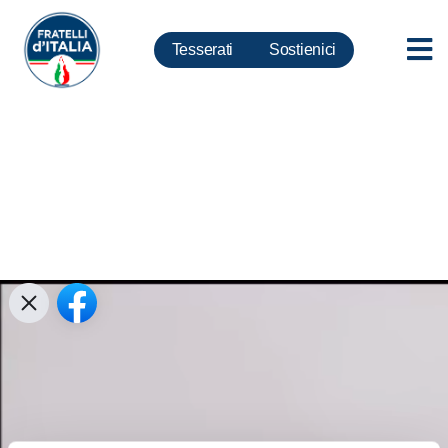
Tesserati
Sostienici
Pnrr, Lollobrigida: ipotecato
futuro italiani senza
Parlamento. Metodo viola
principi costituzionali