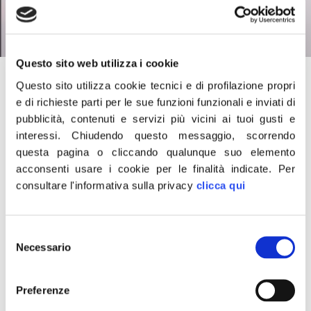
Questo sito web utilizza i cookie
27 Aprile 2021
Questo sito utilizza cookie tecnici e di profilazione propri
e di richieste parti per le sue funzioni funzionali e inviati di
“Il presidente Draghi sta ipotecando il futuro degli italiani
pubblicità, contenuti e servizi più vicini ai tuoi gusti e
concordandolo con l’Europa ma non con il Parlamento.
interessi.
Chiudendo questo messaggio, scorrendo
Fratelli d’Italia si sta opponendo in maniera ferma a
questa pagina o cliccando qualunque suo elemento
questo metodo che viola ogni principio costituzionale”.
acconsenti usare i cookie per le finalità indicate.
Per
consultare l'informativa sulla privacy
clicca qui
Lo ha detto ai Tg il capogruppo di Fratelli d’Italia alla
Camera, Francesco Lollobrigida.
Selezione
Necessario
del
CONDIVIDI
consenso
Preferenze