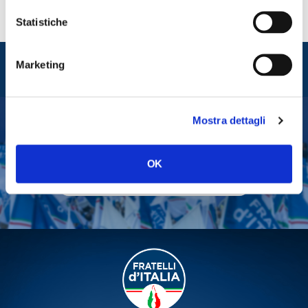
Statistiche
Entra nel mondo di
Marketing
Fratelli d'Italia
Mostra dettagli
Tesserati
Fai una donazione
OK
Leggi la Gazzetta Tricolore