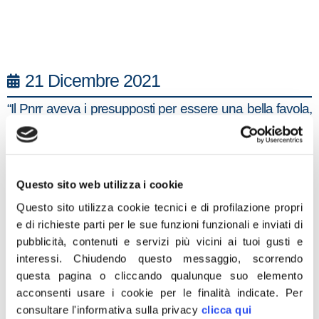
21 Dicembre 2021
“Il Pnrr aveva i presupposti per essere una bella favola,
ma man mano che passa il tempo diventa una brutta
storia perché fin dall’inizio il governo ha deciso di
esautorare il Parlamento. La brutta storia prosegue
Questo sito web utilizza i cookie
perché la maggioranza continua a dividersi ed è in
colpevole ritardo. Su un tema che doveva essere
Questo sito utilizza cookie tecnici e di profilazione propri
e di richieste parti per le sue funzioni funzionali e inviati di
ampiamente discusso, perchè impegnerà le future
pubblicità, contenuti e servizi più vicini ai tuoi gusti e
generazioni, è stata posta la 32esima fiducia. I comparti
interessi.
Chiudendo questo messaggio, scorrendo
turismo e ristorazione sono stati totalmente abbandonati.
questa pagina o cliccando qualunque suo elemento
Fratelli d’Italia ha fatto muro su emendamenti senza
acconsenti usare i cookie per le finalità indicate.
Per
senso come la firma digitale, che per fortuna non è
consultare l'informativa sulla privacy
clicca qui