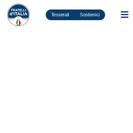
Tesserati
Sostienici
Pnrr, Trancassini: da bella
favola a brutta storia