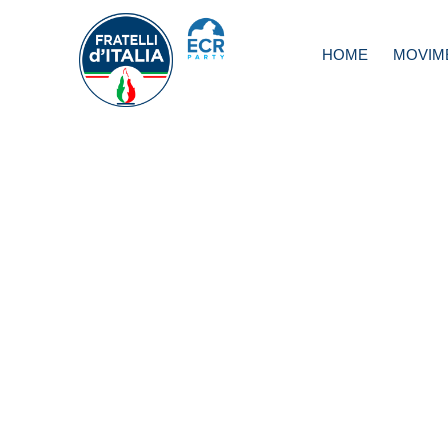
HOME
MOVIM
Politiche per il
mezzogiorno, Pe
puntare su donn
sud per rilanciare
economia e lavor
Italia