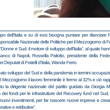
 dell’Italia e su di essi bisogna puntare per rilanciare l’
onsabile Nazionale delle Politiche per il Mezzogiorno di Fd
Donne e Sud: il motore di sviluppo dell’Italia”, al quale ha
anco di Napoli, Rossella Paliotto, presidente della Fed
Deputati di Fratelli d’Italia, Wanda Ferro.
ato sviluppo del Sud e della pandemia in termini occupaz
 nel Mezzogiorno il lavoro femminile è fermo al 32% e ciò ra
ato la dirigente nazionale del partito guidato da Giorgia 
dei fondi per le infrastrutture del Recovery fund nel Sud, pe
er nuovi investimenti, per far nascere nuove imprese e creare
ative e retributive”.