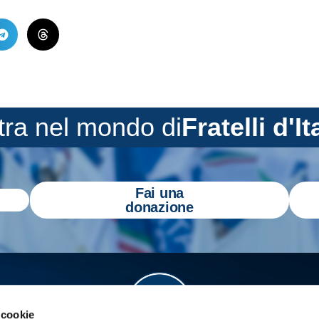
tra nel mondo di
Fratelli d'It
Fai una
donazione
 cookie